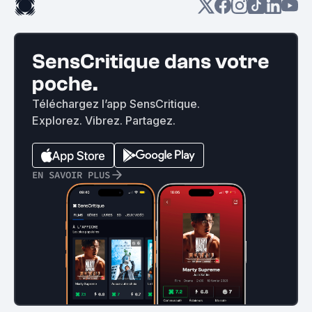
SensCritique dans votre
poche.
Téléchargez l’app SensCritique.
Explorez. Vibrez. Partagez.
EN SAVOIR PLUS