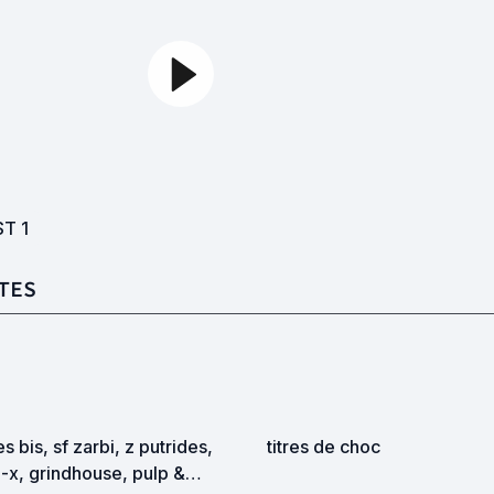
ST
1
TES
es bis, sf zarbi, z putrides,
titres de choc
-x, grindhouse, pulp &