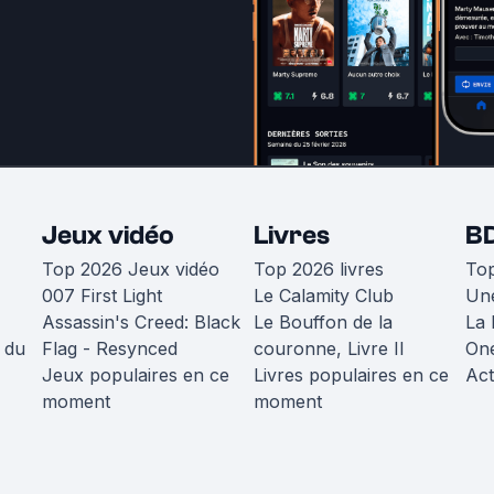
Jeux vidéo
Livres
B
Top 2026 Jeux vidéo
Top 2026 livres
To
007 First Light
Le Calamity Club
Une
Assassin's Creed: Black
Le Bouffon de la
La 
 du
Flag - Resynced
couronne, Livre II
One
Jeux populaires en ce
Livres populaires en ce
Act
moment
moment