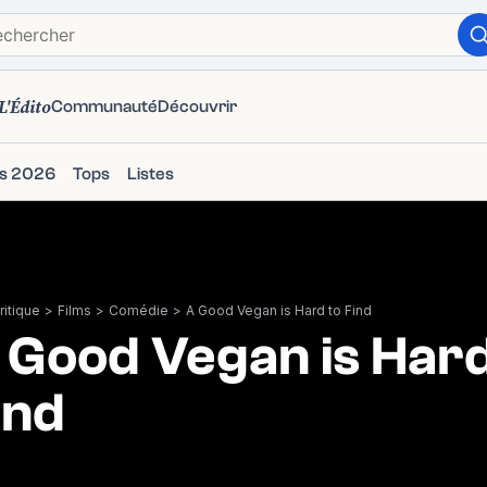
L'Édito
Communauté
Découvrir
ms 2026
Tops
Listes
itique
>
Films
>
Comédie
>
A Good Vegan is Hard to Find
 Good Vegan is Hard
ind