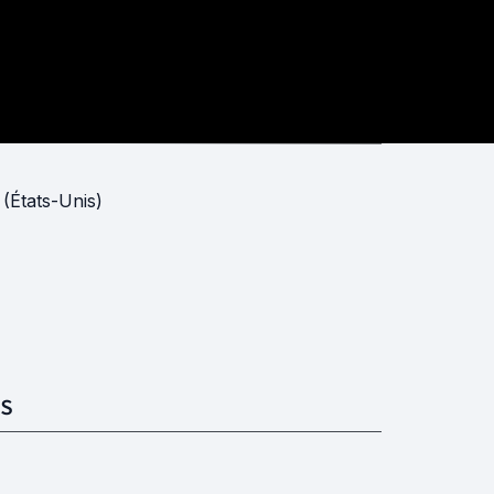
(États-Unis)
S