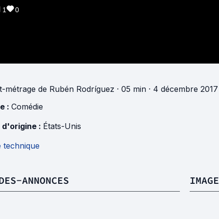
1
0
t-métrage
de
Rubén Rodríguez
· 05 min
· 4 décembre 2017 
e :
Comédie
 d'origine :
États-Unis
e technique
DES-ANNONCES
IMAGE