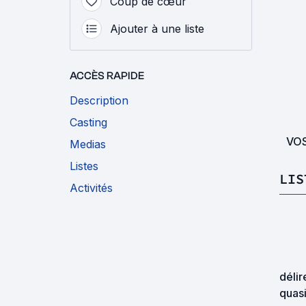
Coup de cœur
Ajouter à une liste
ACCÈS RAPIDE
Description
Casting
VO
Medias
Listes
LIS
Activités
délir
quasi