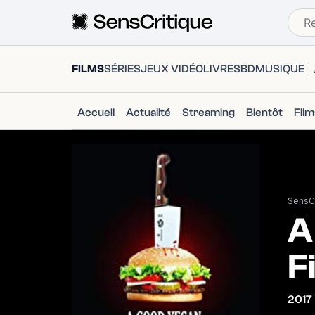
FILMS
SÉRIES
JEUX VIDÉO
LIVRES
BD
MUSIQUE
Accueil
Actualité
Streaming
Bientôt
Fil
SensCr
A
F
2017