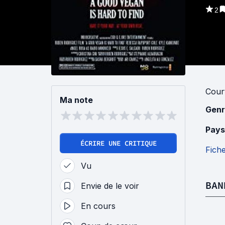
2
Cour
Ma note
Genr
Pays
ÉCRIRE UNE CRITIQUE
Fich
Vu
BAN
Envie de le voir
En cours