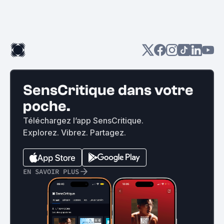
SensCritique dans votre
poche.
Téléchargez l’app SensCritique.
Explorez. Vibrez. Partagez.
EN SAVOIR PLUS