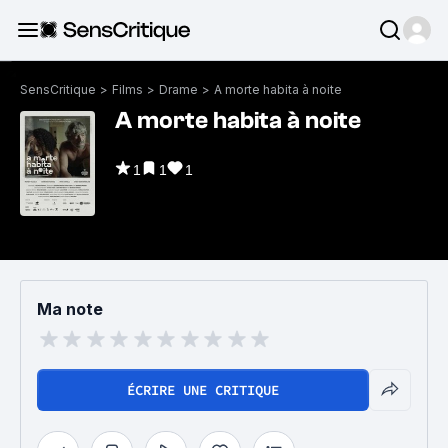
SensCritique
>
Films
>
Drame
>
A morte habita à noite
A morte habita à noite
1
1
1
Ma note
ÉCRIRE UNE CRITIQUE