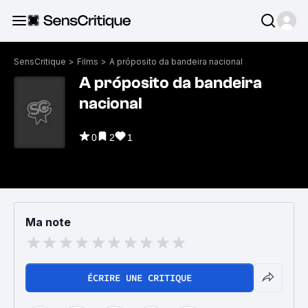
SensCritique
>
Films
>
A próposito da bandeira nacional
A próposito da bandeira
nacional
0
2
1
Ma note
ÉCRIRE UNE CRITIQUE