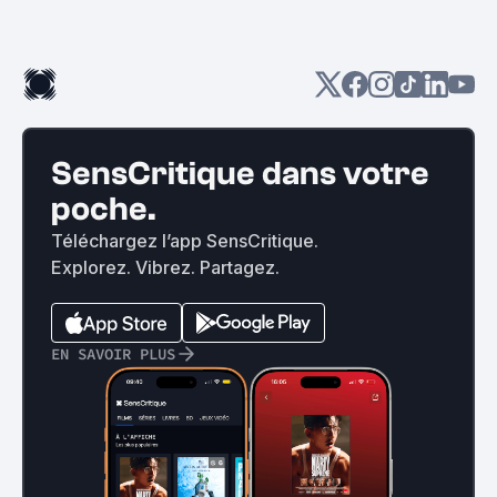
SensCritique dans votre
poche.
Téléchargez l’app SensCritique.
Explorez. Vibrez. Partagez.
EN SAVOIR PLUS