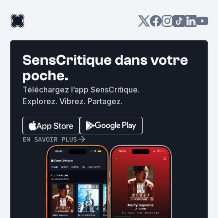
SensCritique dans votre
poche.
Téléchargez l’app SensCritique.
Explorez. Vibrez. Partagez.
EN SAVOIR PLUS