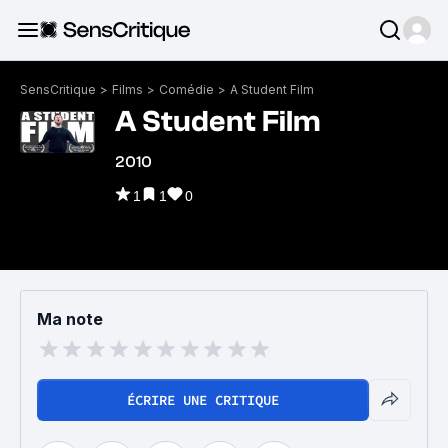
SensCritique
>
Films
>
Comédie
>
A Student Film
A Student Film
2010
1
1
0
Ma note
ÉCRIRE UNE CRITIQUE