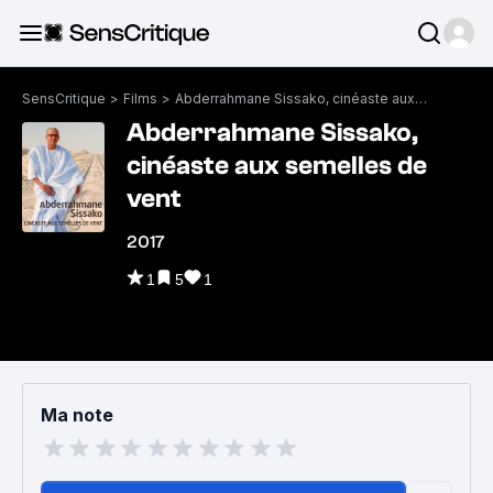
SensCritique
>
Films
>
Abderrahmane Sissako, cinéaste aux semelles de vent
Abderrahmane Sissako,
cinéaste aux semelles de
vent
2017
1
5
1
Ma note