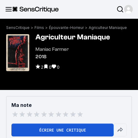
SensCritique
>
Films
>
Épouvante-Horreur
>
Agriculteur Maniaque
Agriculteur Maniaque
Maniac Farmer
2018
2
0
0
Ma note
ÉCRIRE UNE CRITIQUE