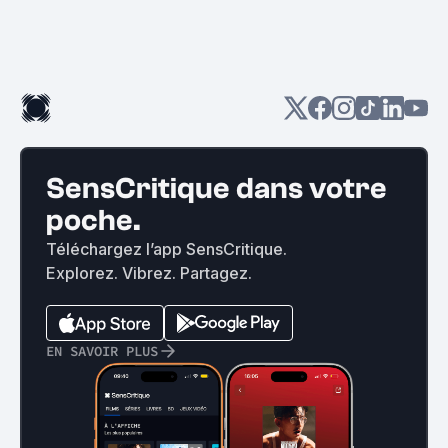
SensCritique dans votre
poche.
Téléchargez l’app SensCritique.
Explorez. Vibrez. Partagez.
EN SAVOIR PLUS