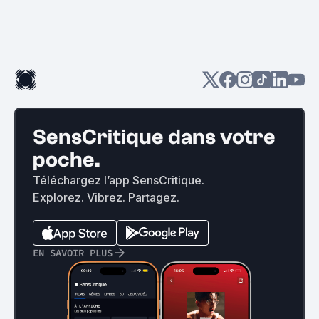
SensCritique dans votre
poche.
Téléchargez l’app SensCritique.
Explorez. Vibrez. Partagez.
EN SAVOIR PLUS