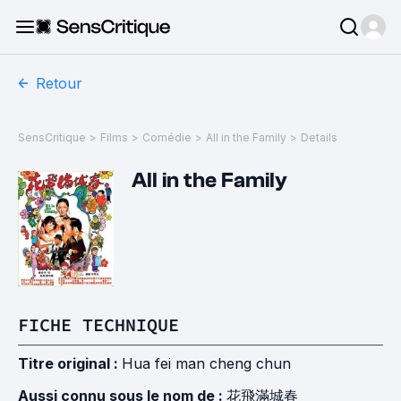
Retour
SensCritique
>
Films
>
Comédie
>
All in the Family
>
Details
All in the Family
FICHE TECHNIQUE
Titre original :
Hua fei man cheng chun
Aussi connu sous le nom de :
花飛滿城春