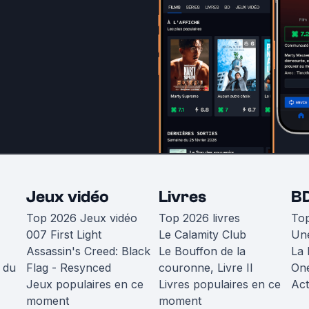
Jeux vidéo
Livres
B
Top 2026 Jeux vidéo
Top 2026 livres
To
007 First Light
Le Calamity Club
Une
Assassin's Creed: Black
Le Bouffon de la
La 
 du
Flag - Resynced
couronne, Livre II
One
Jeux populaires en ce
Livres populaires en ce
Act
moment
moment