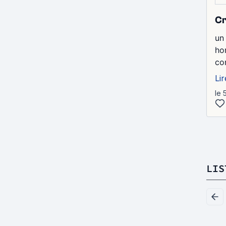
Cr
un
ho
co
Lir
le 
LIS