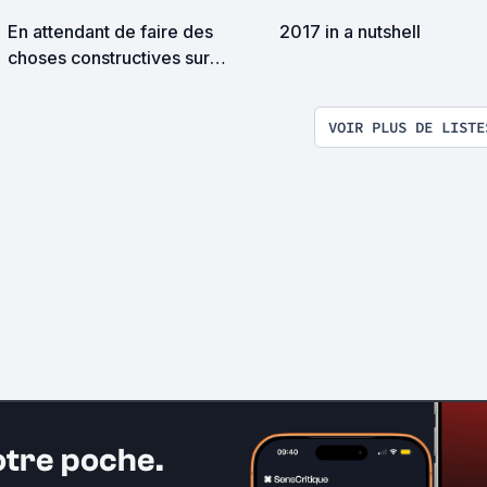
En attendant de faire des
2017 in a nutshell
choses constructives sur
senscritique en 2017, il faut
bien que je continue à me la
VOIR PLUS DE LISTE
péter en listant les films que je
vois, tel un Bondmax en
manque total d'inspiration.
otre poche.