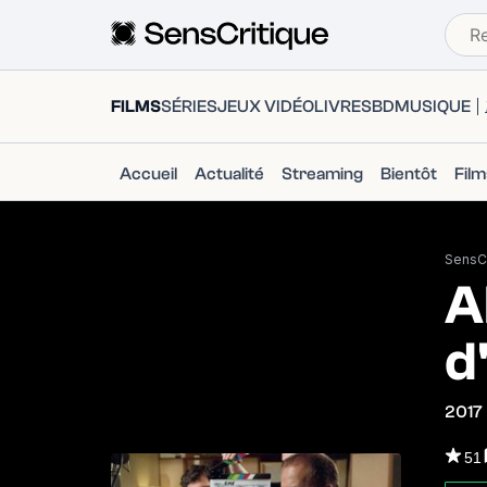
FILMS
SÉRIES
JEUX VIDÉO
LIVRES
BD
MUSIQUE
Accueil
Actualité
Streaming
Bientôt
Fil
SensCr
A
d
2017
51