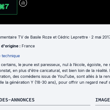
7
mentaire TV
de
Basile Roze
et
Cédric Leprettre
· 2 mai 201
 d'origine :
France
e technique
certains, le jeune est paresseux, nul à l’école, égoïste, ne 
nstat, en plus d'être caricatural, est bien loin de la réalit
ation, des comédiens issus de YouTube, sont allés à la re
le la génération Y (18-30 ans), pour offrir un regard neuf
DES-ANNONCES
IMAGE