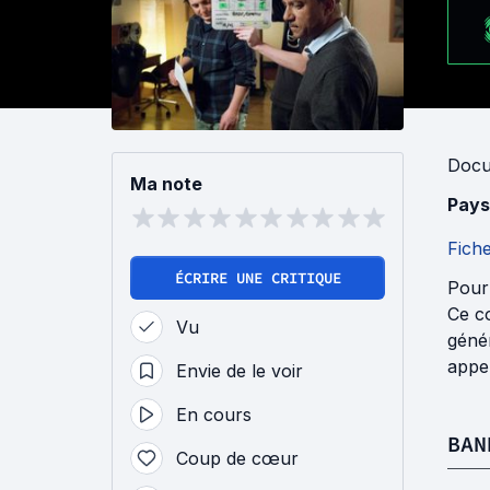
Docu
Ma note
Pays
Fich
ÉCRIRE UNE CRITIQUE
Pour 
Ce co
Vu
génér
appel
Envie de le voir
En cours
BAN
Coup de cœur