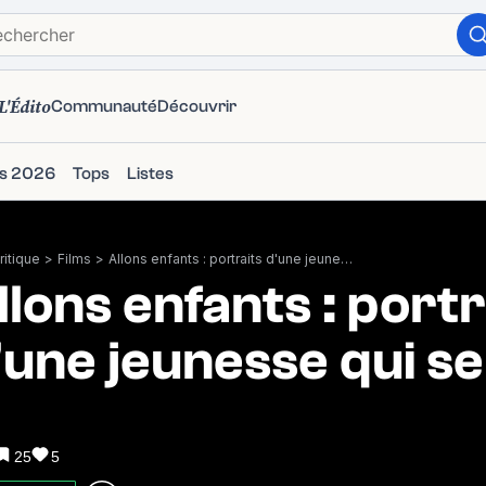
L'Édito
Communauté
Découvrir
ms 2026
Tops
Listes
itique
>
Films
>
Allons enfants : portraits d'une jeunesse qui se bouge
llons enfants : portr
'une jeunesse qui s
25
5