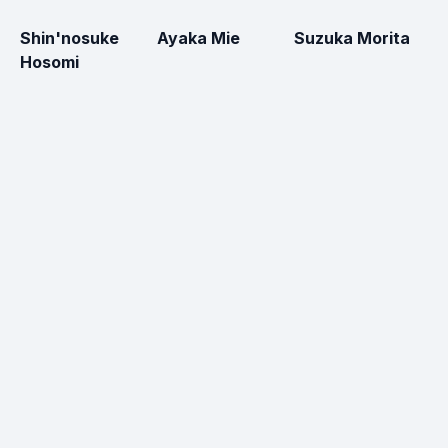
Shin'nosuke
Ayaka Mie
Suzuka Morita
A
Hosomi