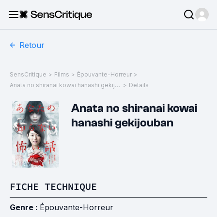
Retour
SensCritique
>
Films
>
Épouvante-Horreur
>
Anata no shiranai kowai hanashi gekijouban
>
Details
Anata no shiranai kowai
hanashi gekijouban
FICHE TECHNIQUE
Genre :
Épouvante-Horreur