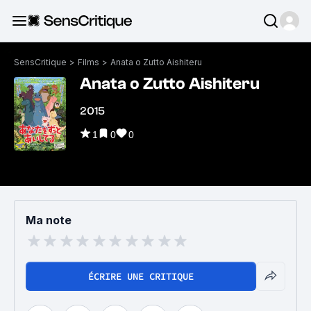
SensCritique
>
Films
>
Anata o Zutto Aishiteru
Anata o Zutto Aishiteru
2015
1
0
0
Ma note
ÉCRIRE UNE CRITIQUE