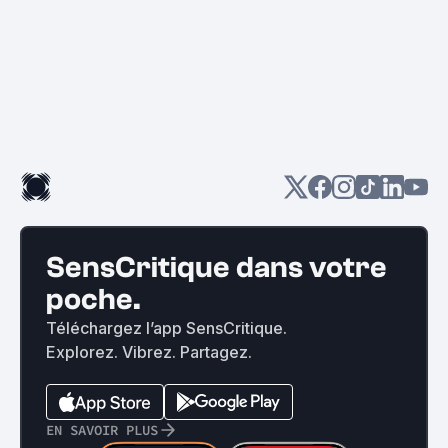
SensCritique dans votre
poche.
Téléchargez l’app SensCritique.
Explorez. Vibrez. Partagez.
EN SAVOIR PLUS