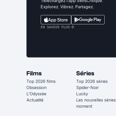
Téléchargez l’app SensCritique.
Explorez. Vibrez. Partagez.
EN SAVOIR PLUS
Films
Séries
Top 2026 films
Top 2026 séries
Obsession
Spider-Noir
L'Odyssée
Lucky
Actualité
Les nouvelles séries
moment