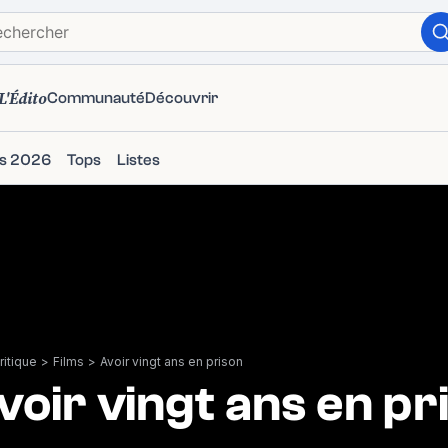
L'Édito
Communauté
Découvrir
ms 2026
Tops
Listes
itique
>
Films
>
Avoir vingt ans en prison
voir vingt ans en pr