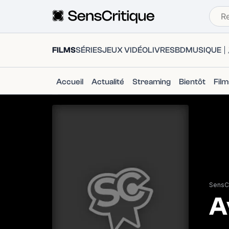
FILMS
SÉRIES
JEUX VIDÉO
LIVRES
BD
MUSIQUE
Accueil
Actualité
Streaming
Bientôt
Fil
SensCr
A