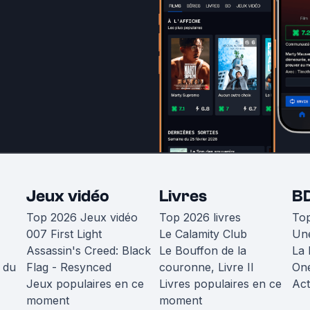
Jeux vidéo
Livres
B
Top 2026 Jeux vidéo
Top 2026 livres
To
007 First Light
Le Calamity Club
Une
Assassin's Creed: Black
Le Bouffon de la
La 
 du
Flag - Resynced
couronne, Livre II
One
Jeux populaires en ce
Livres populaires en ce
Act
moment
moment