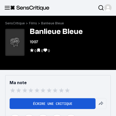
SensCritique
>
Films
>
Banlieue Bleue
Banlieue Bleue
1997
0
0
0
Ma note
ÉCRIRE UNE CRITIQUE