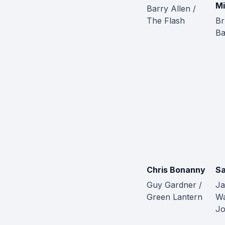
Mi
Barry Allen /
The Flash
Br
B
Chris Bonanny
S
Guy Gardner /
Ja
Green Lantern
Wa
Jo