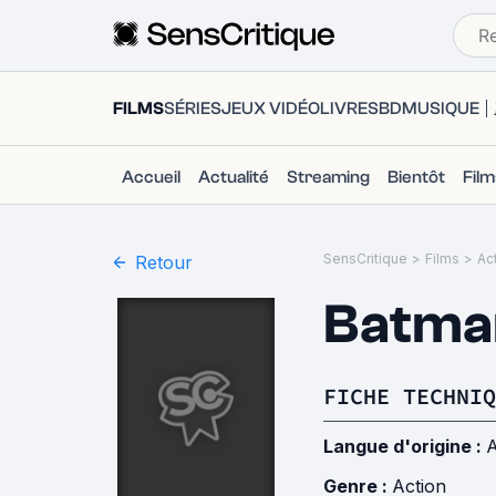
FILMS
SÉRIES
JEUX VIDÉO
LIVRES
BD
MUSIQUE
Accueil
Actualité
Streaming
Bientôt
Fil
SensCritique
>
Films
>
Ac
Retour
Batma
FICHE TECHNIQ
Langue d'origine :
A
Genre :
Action