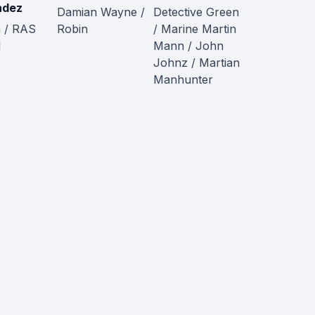
ndez
Damian Wayne /
Detective Green
 / RAS
Robin
/ Marine Martin
l
Mann / John
Johnz / Martian
Manhunter