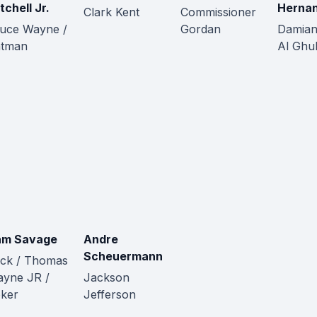
tchell Jr.
Herna
Clark Kent
Commissioner
uce Wayne /
Gordan
Damian
atman
Al Ghu
am Savage
Andre
Scheuermann
ck / Thomas
yne JR /
Jackson
ker
Jefferson