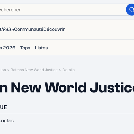
L'Édito
Communauté
Découvrir
ms 2026
Tops
Listes
tion
>
Batman New World Justice
>
Details
n New World Justic
UE
nglais