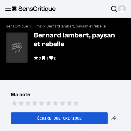
SensCritique
>
Films
>
Bernard lambert, paysan et rebelle
Bernard lambert, paysan
et rebelle
2
1
0
Ma note
ÉCRIRE UNE CRITIQUE