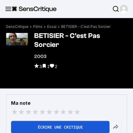
SensCritique
>
Films
>
Essai
>
BETISIER - C'est Pas Sorcier
BETISIER - C'est Pas
Sorcier
2003
3
1
2
Ma note
ÉCRIRE UNE CRITIQUE