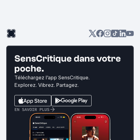
SensCritique dans votre
poche.
Téléchargez l’app SensCritique.
Explorez. Vibrez. Partagez.
EN SAVOIR PLUS