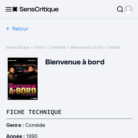
Retour
SensCritique
>
Films
>
Comédie
>
Bienvenue à bord
>
Details
Bienvenue à bord
FICHE TECHNIQUE
Genre :
Comédie
Année :
1990