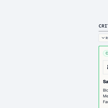
CRI
R
C
Sa
Bl
Me
Fa