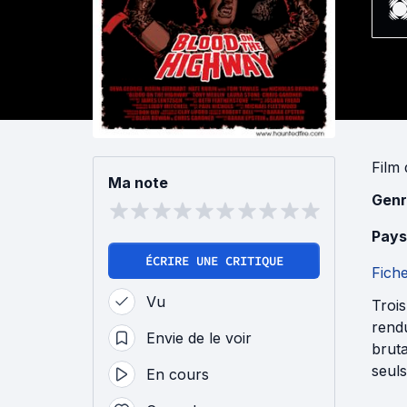
Film
Ma note
Genr
Pays
ÉCRIRE UNE CRITIQUE
Fich
Vu
Trois
rendu
Envie de le voir
brut
seuls
En cours