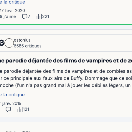
e la critique
27 févr. 2020
8 j'aime
7
221
estonius
6
6585 critiques
e parodie déjantée des films de vampires et de
e parodie déjantée des films de vampires et de zombies a
trice principale aux faux airs de Buffy. Dommage que ce soit
moche (l'un n'a pas grand mal à jouer les débiles légers, un 
e la critique
7 janv. 2019
121