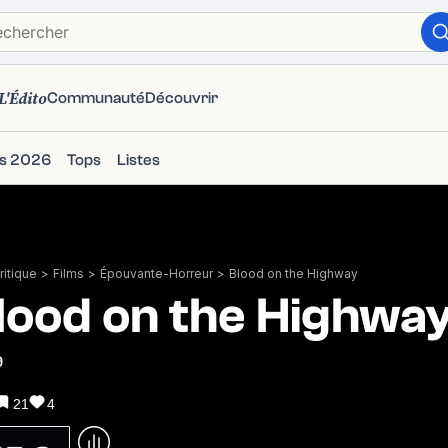
L'Édito
Communauté
Découvrir
ms 2026
Tops
Listes
itique
>
Films
>
Épouvante-Horreur
>
Blood on the Highway
lood on the Highwa
9
21
4