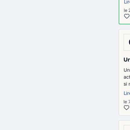
Lir
le 
Un
Un
ac
si 
Lir
le 