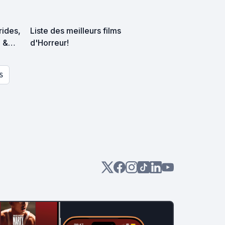
trides,
Liste des meilleurs films
p &
d'Horreur!
es
S