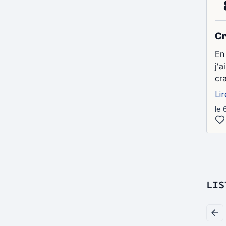
Cr
En 
j'
cra
Lir
le 
LIS