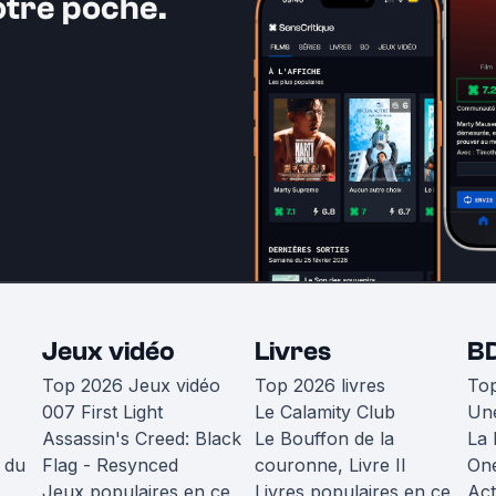
otre poche.
Jeux vidéo
Livres
B
Top 2026 Jeux vidéo
Top 2026 livres
To
007 First Light
Le Calamity Club
Une
Assassin's Creed: Black
Le Bouffon de la
La 
 du
Flag - Resynced
couronne, Livre II
One
Jeux populaires en ce
Livres populaires en ce
Act