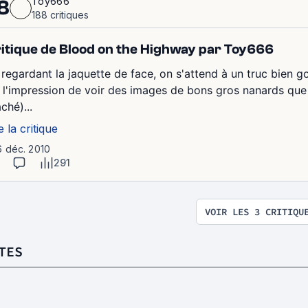
Toy666
8
188 critiques
itique de Blood on the Highway par Toy666
regardant la jaquette de face, on s'attend à un truc bien gor
ai l'impression de voir des images de bons gros nanards que
ché)...
e la critique
6 déc. 2010
291
VOIR LES 3 CRITIQU
TES