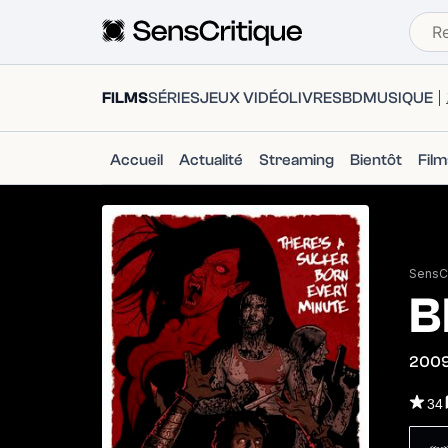
FILMS
SÉRIES
JEUX VIDÉO
LIVRES
BD
MUSIQUE
Accueil
Actualité
Streaming
Bientôt
Fil
SensCr
B
200
34