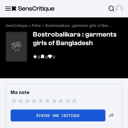
SensCritique
>
Films
>
Bostrobalikara : garments girls of Bangladesh
Bostrobalikara : garments
girls of Bangladesh
0
0
0
Ma note
ÉCRIRE UNE CRITIQUE