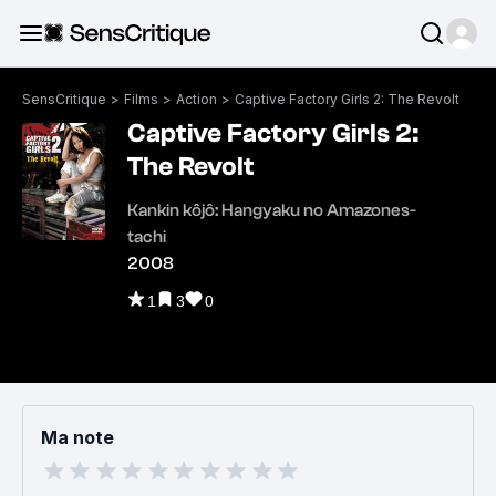
SensCritique
>
Films
>
Action
>
Captive Factory Girls 2: The Revolt
Captive Factory Girls 2:
The Revolt
Kankin kôjô: Hangyaku no Amazones-
tachi
2008
1
3
0
Ma note