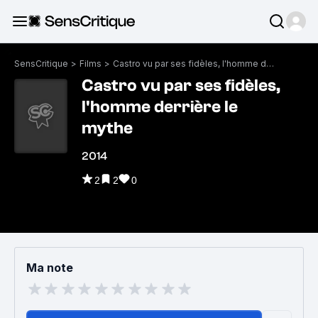
SensCritique
>
Films
>
Castro vu par ses fidèles, l'homme derrière le mythe
Castro vu par ses fidèles,
l'homme derrière le
mythe
2014
2
2
0
Ma note