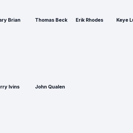
ry Brian
Thomas Beck
Erik Rhodes
Keye L
rry Ivins
John Qualen