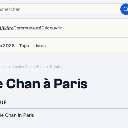
L'Édito
Communauté
Découvrir
ms 2026
Tops
Listes
icier
>
Charlie Chan à Paris
>
Details
e Chan à Paris
UE
ie Chan in Paris