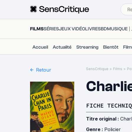
FILMS
SÉRIES
JEUX VIDÉO
LIVRES
BD
MUSIQUE
Accueil
Actualité
Streaming
Bientôt
Fil
SensCritique
>
Films
>
Pol
Retour
Charli
FICHE TECHNIQ
Titre original :
Charl
Genre :
Policier