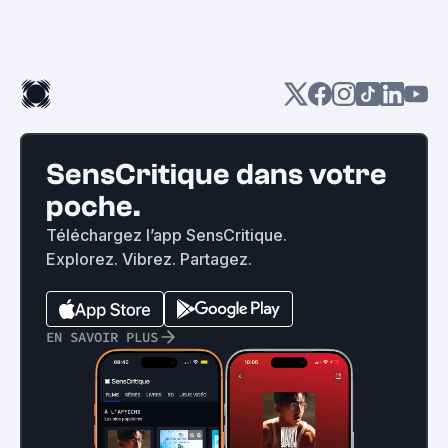
SensCritique dans votre
poche.
Téléchargez l’app SensCritique.
Explorez. Vibrez. Partagez.
EN SAVOIR PLUS