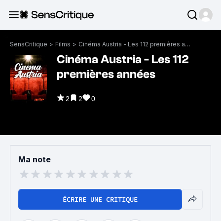
SensCritique
>
Films
>
Cinéma Austria - Les 112 premières années
Cinéma Austria - Les 112
premières années
2
2
0
Ma note
ÉCRIRE UNE CRITIQUE