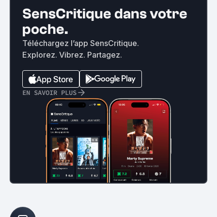
SensCritique dans votre
poche.
Téléchargez l’app SensCritique.
Explorez. Vibrez. Partagez.
EN SAVOIR PLUS