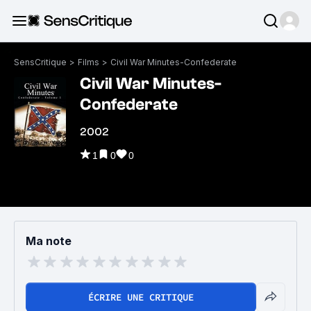
SensCritique
>
Films
>
Civil War Minutes-Confederate
Civil War Minutes-
Confederate
2002
1
0
0
Ma note
ÉCRIRE UNE CRITIQUE