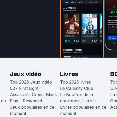
Jeux vidéo
Livres
B
Top 2026 Jeux vidéo
Top 2026 livres
To
007 First Light
Le Calamity Club
Une
Assassin's Creed: Black
Le Bouffon de la
La 
 du
Flag - Resynced
couronne, Livre II
One
Jeux populaires en ce
Livres populaires en ce
Act
moment
moment