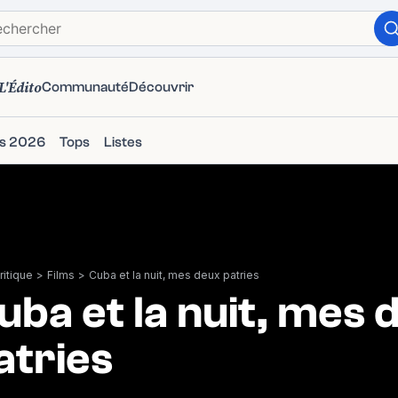
L'Édito
Communauté
Découvrir
ms 2026
Tops
Listes
itique
>
Films
>
Cuba et la nuit, mes deux patries
uba et la nuit, mes 
atries