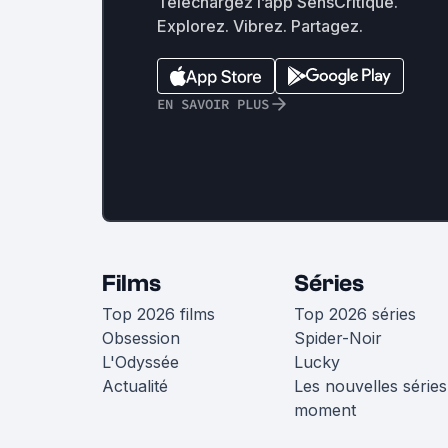
Téléchargez l’app SensCritique.
Explorez. Vibrez. Partagez.
EN SAVOIR PLUS
Films
Séries
Top 2026 films
Top 2026 séries
Obsession
Spider-Noir
L'Odyssée
Lucky
Actualité
Les nouvelles séries
moment