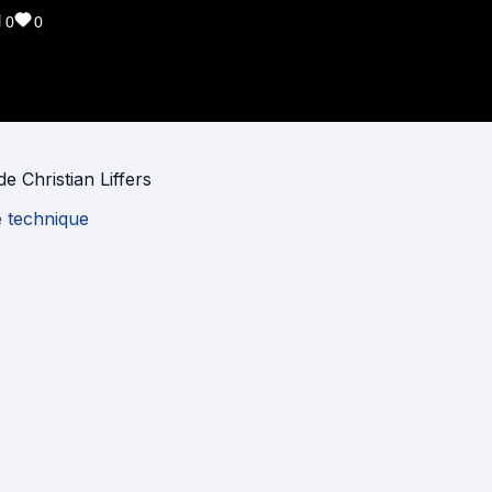
0
0
de
Christian Liffers
e technique