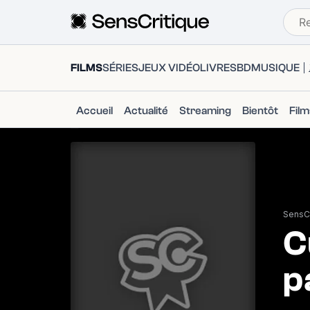
FILMS
SÉRIES
JEUX VIDÉO
LIVRES
BD
MUSIQUE
Accueil
Actualité
Streaming
Bientôt
Fil
SensCr
C
p