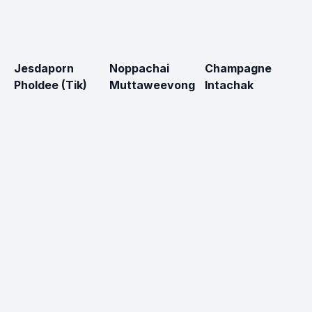
Jesdaporn
Noppachai
Champagne
A
Pholdee (Tik)
Muttaweevong
Intachak
T
(