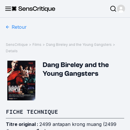
Retour
SensCritique
>
Films
>
Dang Bireley and the Young Gangsters
>
Details
Dang Bireley and the
Young Gangsters
FICHE TECHNIQUE
Titre original :
2499 antapan krong muang (2499