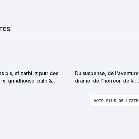
TES
es bis, sf zarbi, z putrides,
Du suspense, de l'aventure
-x, grindhouse, pulp &
drame, de l'horreur, de la
itation en tous genres
comédie....oui, et pourquoi
peu voire beaucoup de cuis
VOIR PLUS DE LISTE
qu'à faire?! Bienvenue aux 
cochons et aux petites coc