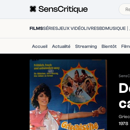
FILMS
SÉRIES
JEUX VIDÉO
LIVRES
BD
MUSIQUE
Accueil
Actualité
Streaming
Bientôt
Fil
SensCr
D
c
Griec
1978