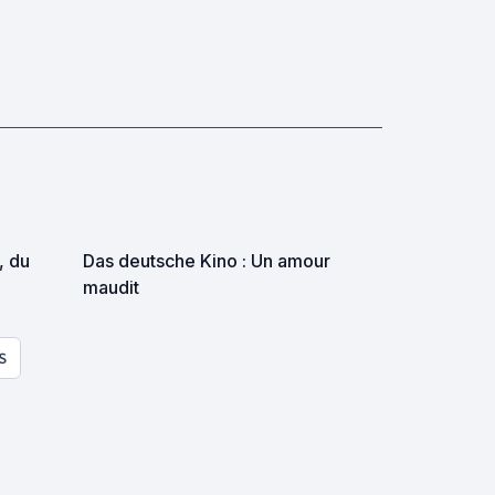
, du
Das deutsche Kino : Un amour
maudit
 pas un
se tant
S
petits
honnes!