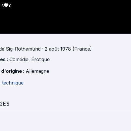
6
0
de
Sigi Rothemund
· 2 août 1978 (France)
es :
Comédie
,
Érotique
 d'origine :
Allemagne
e technique
GES