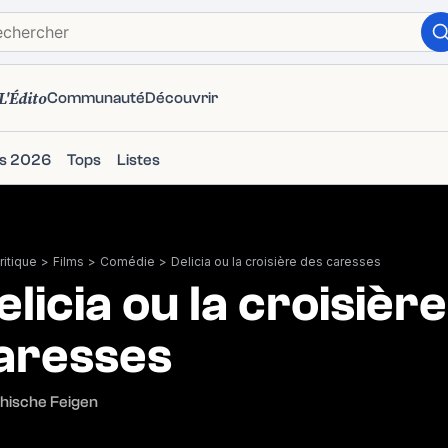
L'Édito
Communauté
Découvrir
ms 2026
Tops
Listes
itique
>
Films
>
Comédie
>
Delicia ou la croisière des caresses
elicia ou la croisièr
aresses
hische Feigen