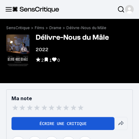
SensCritique
>
Films
>
Drame
>
Délivre-Nous du Mâle
Délivre-Nous du Mâle
2022
2
1
0
Ma note
ÉCRIRE UNE CRITIQUE