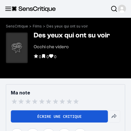
SensCritique
>
Films
>
Des yeux qui ont su voir
Des yeux qui ont su voir
Occhi che videro
0
0
0
Ma note
ÉCRIRE UNE CRITIQUE