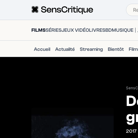
FILMS
SÉRIES
JEUX VIDÉO
LIVRES
BD
MUSIQUE
Accueil
Actualité
Streaming
Bientôt
Fil
SensCr
D
g
2017