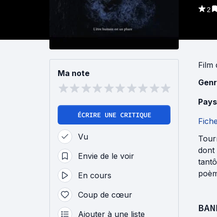
2
Film
Ma note
Genr
Pays
ÉCRIRE UNE CRITIQUE
Fich
Vu
Tourn
dont 
Envie de le voir
tantô
poème
En cours
Coup de cœur
BAN
Ajouter à une liste