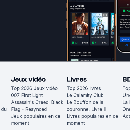
Jeux vidéo
Livres
B
Top 2026 Jeux vidéo
Top 2026 livres
To
007 First Light
Le Calamity Club
Une
Assassin's Creed: Black
Le Bouffon de la
La 
 du
Flag - Resynced
couronne, Livre II
One
Jeux populaires en ce
Livres populaires en ce
Act
moment
moment