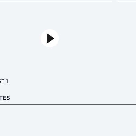
ST
1
TES