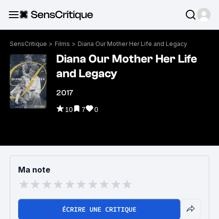
SensCritique
>
Films
>
Diana Our Mother Her Life and Legacy
Diana Our Mother Her Life
and Legacy
2017
10
7
0
Ma note
ÉCRIRE UNE CRITIQUE