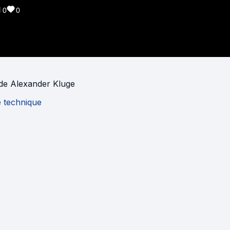
0
0
de
Alexander Kluge
e technique