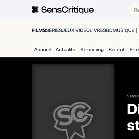
FILMS
SÉRIES
JEUX VIDÉO
LIVRES
BD
MUSIQUE
Accueil
Actualité
Streaming
Bientôt
Fil
SensCr
D
s