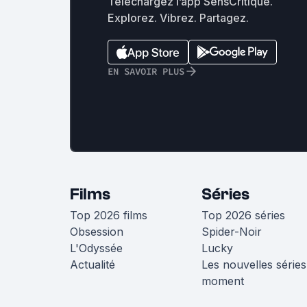
Téléchargez l’app SensCritique.
Explorez. Vibrez. Partagez.
EN SAVOIR PLUS
Films
Séries
Top 2026 films
Top 2026 séries
Obsession
Spider-Noir
L'Odyssée
Lucky
Actualité
Les nouvelles séries
moment