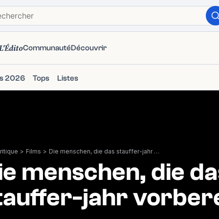
L'Édito
Communauté
Découvrir
ms 2026
Tops
Listes
itique
>
Films
>
Die menschen, die das stauffer-jahr vorbereiten
ie menschen, die da
tauffer-jahr vorber