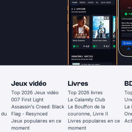
Jeux vidéo
Livres
B
Top 2026 Jeux vidéo
Top 2026 livres
To
007 First Light
Le Calamity Club
Une
Assassin's Creed: Black
Le Bouffon de la
La 
 du
Flag - Resynced
couronne, Livre II
One
Jeux populaires en ce
Livres populaires en ce
Act
moment
moment