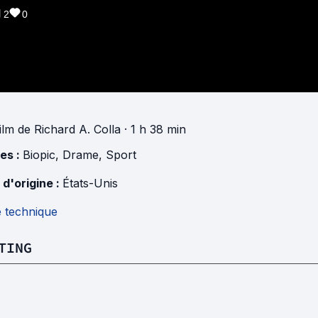
2
0
ilm
de
Richard A. Colla
· 1 h 38 min
es :
Biopic
,
Drame
,
Sport
 d'origine :
États-Unis
e technique
TING