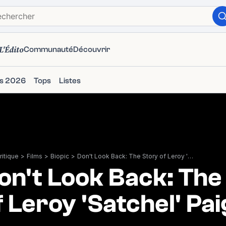
L'Édito
Communauté
Découvrir
ms 2026
Tops
Listes
itique
>
Films
>
Biopic
>
Don't Look Back: The Story of Leroy 'Satchel' Paige
on't Look Back: The
f Leroy 'Satchel' Pa