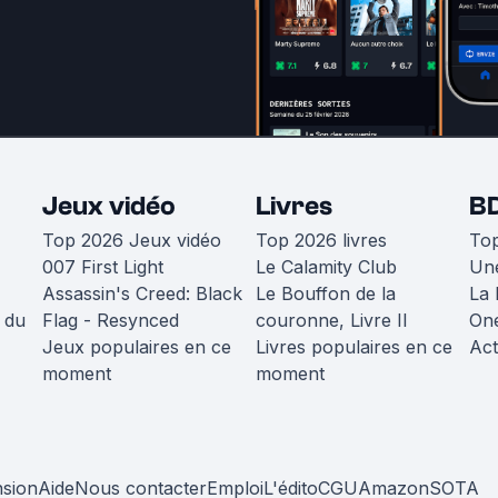
Jeux vidéo
Livres
B
Top 2026 Jeux vidéo
Top 2026 livres
To
007 First Light
Le Calamity Club
Une
Assassin's Creed: Black
Le Bouffon de la
La 
 du
Flag - Resynced
couronne, Livre II
One
Jeux populaires en ce
Livres populaires en ce
Act
moment
moment
nsion
Aide
Nous contacter
Emploi
L'édito
CGU
Amazon
SOTA