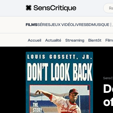
FILMS
SÉRIES
JEUX VIDÉO
LIVRES
BD
MUSIQUE
Accueil
Actualité
Streaming
Bientôt
Fil
SensCr
D
o