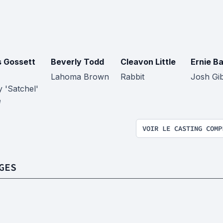
s Gossett
Beverly Todd
Cleavon Little
Ernie B
Lahoma Brown
Rabbit
Josh Gi
 'Satchel'
e
VOIR LE CASTING COMP
GES