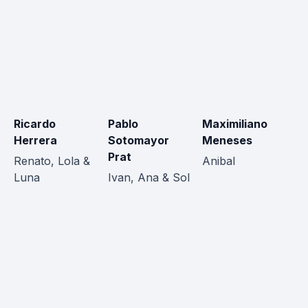
Ricardo
Pablo
Maximiliano
Pa
Herrera
Sotomayor
Meneses
An
Prat
Renato, Lola &
Anibal
Luna
Ivan, Ana & Sol