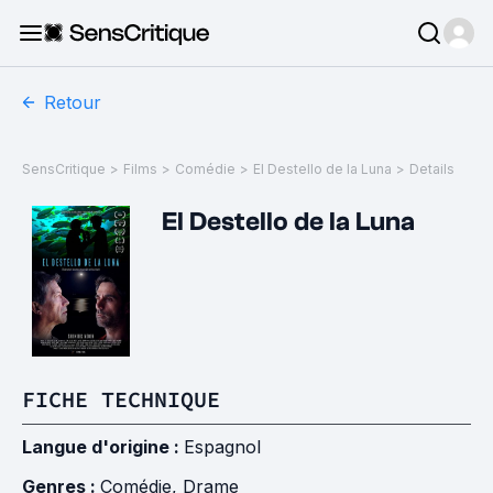
Retour
SensCritique
>
Films
>
Comédie
>
El Destello de la Luna
>
Details
El Destello de la Luna
FICHE TECHNIQUE
Langue d'origine :
Espagnol
Genres :
Comédie
,
Drame