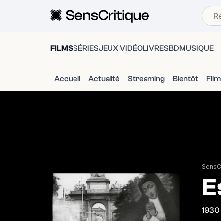
FILMS
SÉRIES
JEUX VIDÉO
LIVRES
BD
MUSIQUE
Accueil
Actualité
Streaming
Bientôt
Fil
SensCr
E
1930