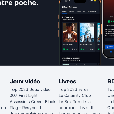
otre poche.
Jeux vidéo
Livres
B
Top 2026 Jeux vidéo
Top 2026 livres
To
007 First Light
Le Calamity Club
Une
Assassin's Creed: Black
Le Bouffon de la
La 
 du
Flag - Resynced
couronne, Livre II
One
Jeux populaires en ce
Livres populaires en ce
Act