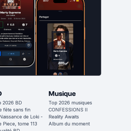
D
Musique
p 2026 BD
Top 2026 musiques
 fête sans fin
CONFESSIONS II
Naissance de Loki -
Reality Awaits
 Piece, tome 113
Album du moment
ualité BD