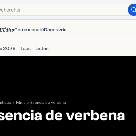
L'Édito
Communauté
Découvrir
ms 2026
Tops
Listes
itique
>
Films
>
Esencia de verbena
sencia de verbena