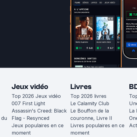
Jeux vidéo
Livres
B
Top 2026 Jeux vidéo
Top 2026 livres
To
007 First Light
Le Calamity Club
Une
Assassin's Creed: Black
Le Bouffon de la
La 
 du
Flag - Resynced
couronne, Livre II
One
Jeux populaires en ce
Livres populaires en ce
Act
moment
moment