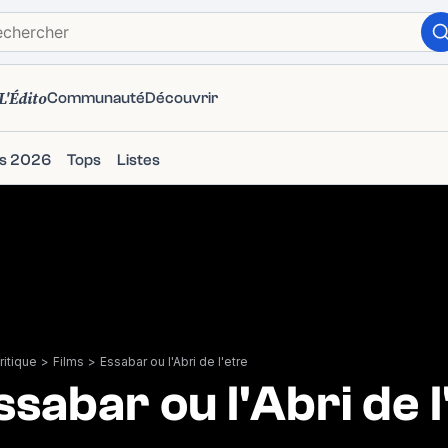
L'Édito
Communauté
Découvrir
ms 2026
Tops
Listes
itique
>
Films
>
Essabar ou l'Abri de l'etre
ssabar ou l'Abri de l