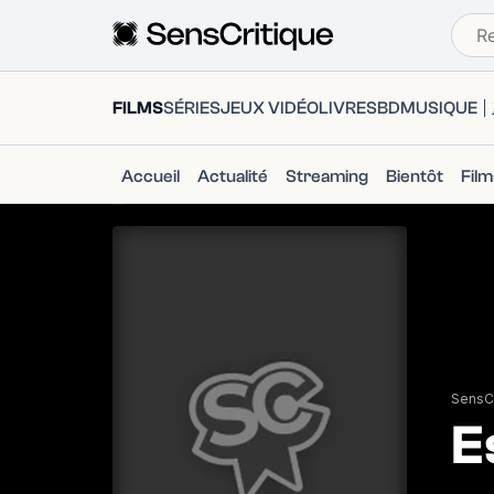
FILMS
SÉRIES
JEUX VIDÉO
LIVRES
BD
MUSIQUE
Accueil
Actualité
Streaming
Bientôt
Fil
SensCr
E