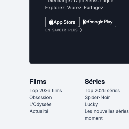
Téléchargez l’app SensCritique.
Explorez. Vibrez. Partagez.
EN SAVOIR PLUS
Films
Séries
Top 2026 films
Top 2026 séries
Obsession
Spider-Noir
L'Odyssée
Lucky
Actualité
Les nouvelles séries
moment