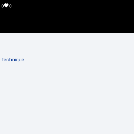
0
0
e technique