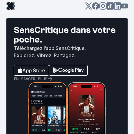
SensCritique dans votre
poche.
Téléchargez l’app SensCritique.
Explorez. Vibrez. Partagez.
EN SAVOIR PLUS