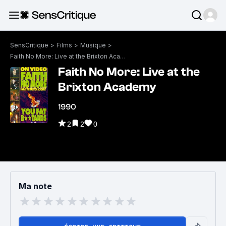
SensCritique
>
Films
>
Musique
>
Faith No More: Live at the Brixton Academy
Faith No More: Live at the
Brixton Academy
1990
2
2
0
Ma note