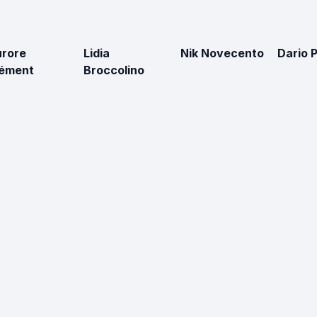
rore
Lidia
Nik Novecento
Dario P
lément
Broccolino