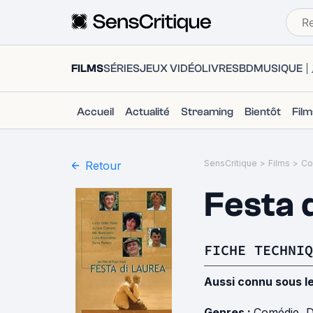
FILMS
SÉRIES
JEUX VIDÉO
LIVRES
BD
MUSIQUE
Accueil
Actualité
Streaming
Bientôt
Fil
SensCritique
>
Films
>
Co
Retour
Festa 
FICHE TECHNIQ
Aussi connu sous l
Genres :
Comédie
,