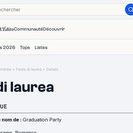
L'Édito
Communauté
Découvrir
ms 2026
Tops
Listes
médie
>
Festa di laurea
>
Details
di laurea
UE
e nom de :
Graduation Party
Drame
,
Romance