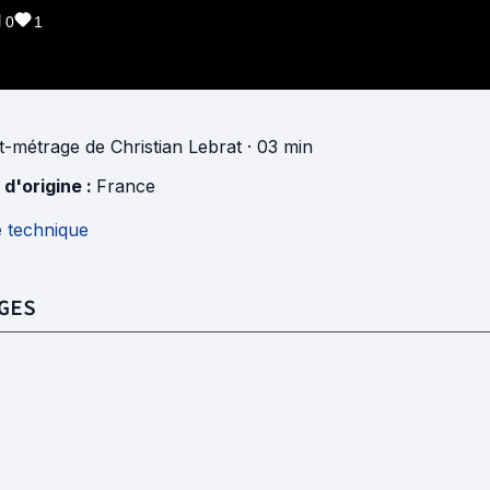
0
1
t-métrage
de
Christian Lebrat
· 03 min
 d'origine :
France
e technique
GES