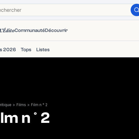
L'Édito
Communauté
Découvrir
ms 2026
Tops
Listes
itique
>
Films
>
Film n ° 2
ilm n ° 2