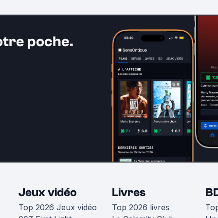
otre poche.
Jeux vidéo
Livres
B
Top 2026 Jeux vidéo
Top 2026 livres
To