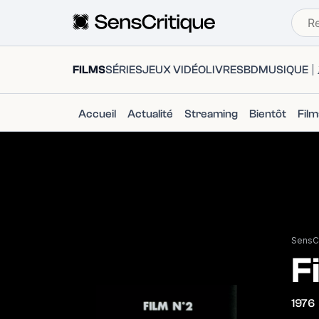
FILMS
SÉRIES
JEUX VIDÉO
LIVRES
BD
MUSIQUE
Accueil
Actualité
Streaming
Bientôt
Fil
SensCr
F
1976