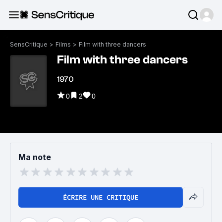
SensCritique
>
Films
>
Film with three dancers
Film with three dancers
1970
0
2
0
Ma note
ÉCRIRE UNE CRITIQUE