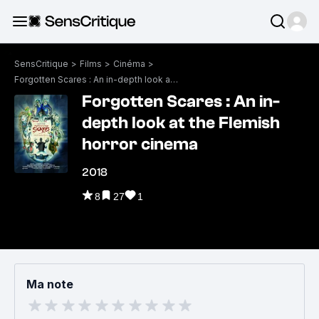
SensCritique
>
Films
>
Cinéma
>
Forgotten Scares : An in-depth look at the Flemish horror cinema
Forgotten Scares : An in-
depth look at the Flemish
horror cinema
2018
8
27
1
Ma note