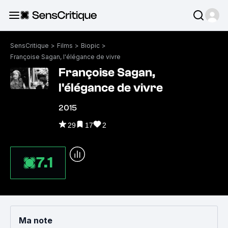
SensCritique
>
Films
>
Biopic
>
Françoise Sagan, l'élégance de vivre
Françoise Sagan,
l'élégance de vivre
2015
29
17
2
7.1
Ma note