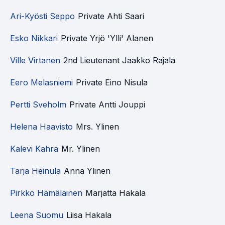
Ari-Kyösti Seppo
Private Ahti Saari
Esko Nikkari
Private Yrjö 'Ylli' Alanen
Ville Virtanen
2nd Lieutenant Jaakko Rajala
Eero Melasniemi
Private Eino Nisula
Pertti Sveholm
Private Antti Jouppi
Helena Haavisto
Mrs. Ylinen
Kalevi Kahra
Mr. Ylinen
Tarja Heinula
Anna Ylinen
Pirkko Hämäläinen
Marjatta Hakala
Leena Suomu
Liisa Hakala