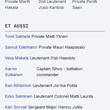
Pa
Private Martti
2nd Lieutenant
Private Pentti
Hakala
Jussi Kantola
Saari
Pr
Er
ET AUSSI
Tomi Salmela
Private Matti Ylinen
Samuli Edelmann
Private Mauri Haapasalo
Vesa Mäkelä
Lieutenant Yrjö Haavisto
Aarno
Captain Sihvo - battalion
Sulkanen
commander
Kari Kihlström
Lieutenant Jorma Potila
Esko Salminen
Lieutenant Colonel Matti Laurila
Kari Sorvali
Sergeant Major Hannu Jutila