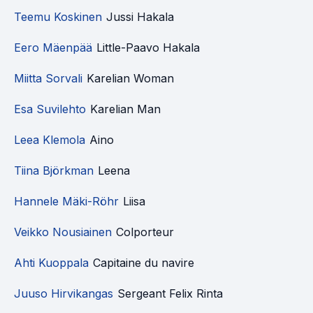
Teemu Koskinen
Jussi Hakala
Eero Mäenpää
Little-Paavo Hakala
Miitta Sorvali
Karelian Woman
Esa Suvilehto
Karelian Man
Leea Klemola
Aino
Tiina Björkman
Leena
Hannele Mäki-Röhr
Liisa
Veikko Nousiainen
Colporteur
Ahti Kuoppala
Capitaine du navire
Juuso Hirvikangas
Sergeant Felix Rinta