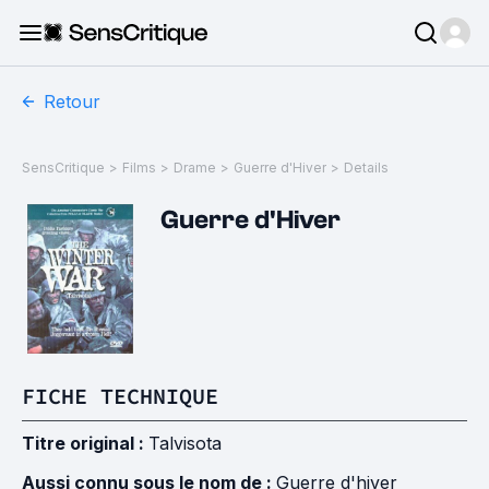
Retour
SensCritique
>
Films
>
Drame
>
Guerre d'Hiver
>
Details
Guerre d'Hiver
FICHE TECHNIQUE
Titre original :
Talvisota
Aussi connu sous le nom de :
Guerre d'hiver