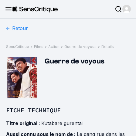
Retour
SensCritique
>
Films
>
Action
>
Guerre de voyous
>
Details
Guerre de voyous
FICHE TECHNIQUE
Titre original :
Kutabare gurentai
Aussi connu sous le nom de :
Le gang rue dans les