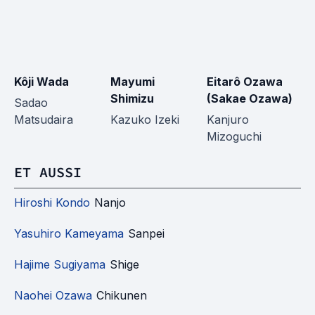
Kôji Wada
Mayumi
Eitarô Ozawa
Y
Shimizu
(Sakae Ozawa)
Sadao
M
Matsudaira
Kazuko Izeki
Kanjuro
Mizoguchi
ET AUSSI
Hiroshi Kondo
Nanjo
Yasuhiro Kameyama
Sanpei
Hajime Sugiyama
Shige
Naohei Ozawa
Chikunen