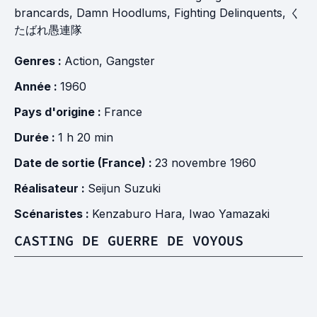
brancards, Damn Hoodlums, Fighting Delinquents, く
たばれ愚連隊
Genres :
Action
,
Gangster
Année :
1960
Pays d'origine :
France
Durée :
1 h 20 min
Date de sortie (France) :
23 novembre 1960
Réalisateur :
Seijun Suzuki
Scénaristes :
Kenzaburo Hara
,
Iwao Yamazaki
CASTING DE GUERRE DE VOYOUS