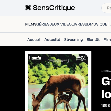
FILMS
SÉRIES
JEUX VIDÉO
LIVRES
BD
MUSIQUE
Accueil
Actualité
Streaming
Bientôt
Fil
SensCr
G
l
1953