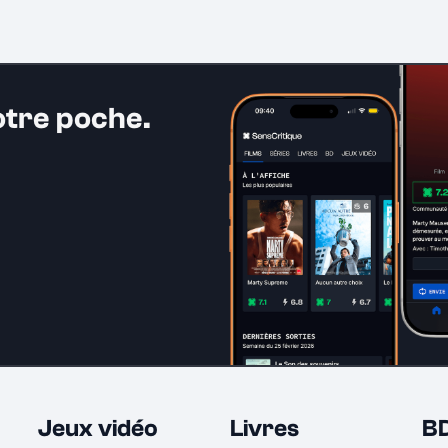
otre poche.
Jeux vidéo
Livres
B