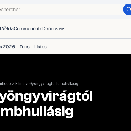
L'Édito
Communauté
Découvrir
ms 2026
Tops
Listes
itique
>
Films
>
Gyöngyvirágtól lombhullásig
yöngyvirágtól
ombhullásig