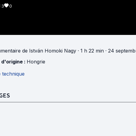
3
0
mentaire
de
István Homoki Nagy
· 1 h 22 min
· 24 septemb
 d'origine :
Hongrie
e technique
GES