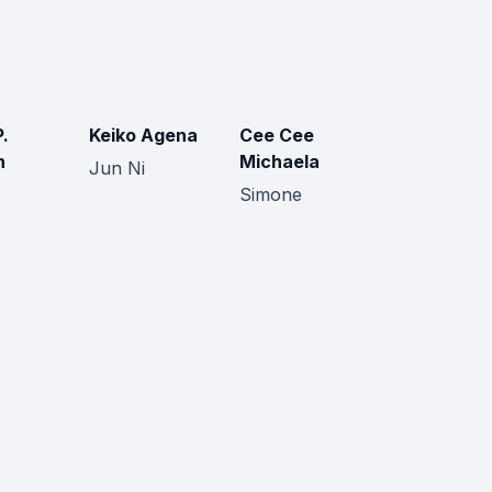
P.
Keiko Agena
Cee Cee
n
Michaela
Jun Ni
Simone