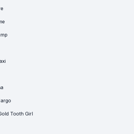
re
me
imp
axi
na
argo
Gold Tooth Girl