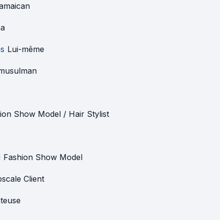
amaican
na
ms
Lui-même
 musulman
ion Show Model / Hair Stylist
d
Fashion Show Model
scale Client
teuse