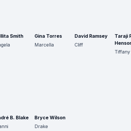
llita Smith
Gina Torres
David Ramsey
Taraji 
Henso
gela
Marcella
Cliff
Tiffany
dré B. Blake
Bryce Wilson
anni
Drake