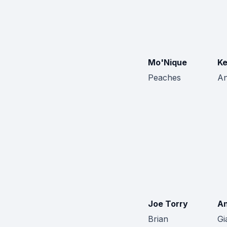
Mo'Nique
Ke
Peaches
An
Joe Torry
An
Brian
Gi