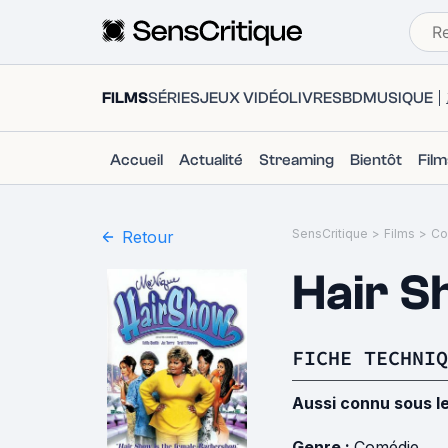
FILMS
SÉRIES
JEUX VIDÉO
LIVRES
BD
MUSIQUE
Accueil
Actualité
Streaming
Bientôt
Fil
SensCritique
>
Films
>
Co
Retour
Hair 
FICHE TECHNIQ
Aussi connu sous l
Genre :
Comédie