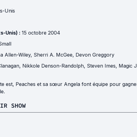
ts-Unis
ts-Unis) :
15 octobre 2004
Small
a Allen-Wiley
,
Sherri A. McGee
,
Devon Greggory
Clanagan
,
Nikkole Denson-Randolph
,
Steven Imes
,
Magic 
ôte est, Peaches et sa sœur Angela font équipe pour gagner
le.
IR SHOW