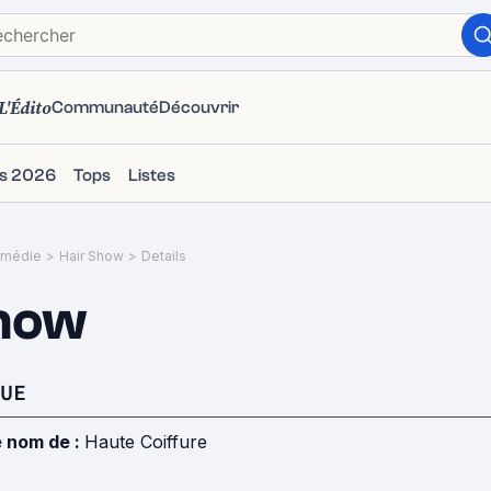
L'Édito
Communauté
Découvrir
ms 2026
Tops
Listes
médie
>
Hair Show
>
Details
Show
UE
e nom de :
Haute Coiffure