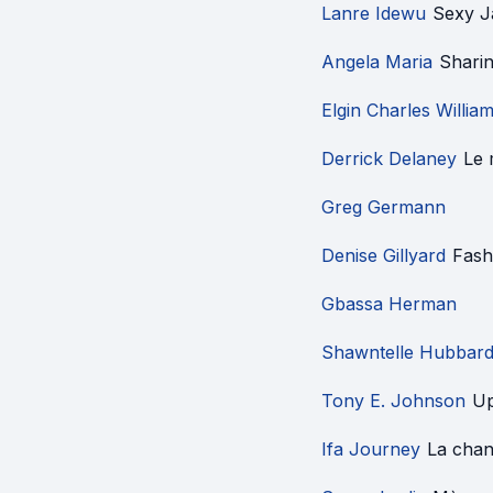
Lanre Idewu
Sexy J
Angela Maria
Shari
Elgin Charles Willia
Derrick Delaney
Le
Greg Germann
Denise Gillyard
Fash
Gbassa Herman
Shawntelle Hubbar
Tony E. Johnson
Up
Ifa Journey
La chan