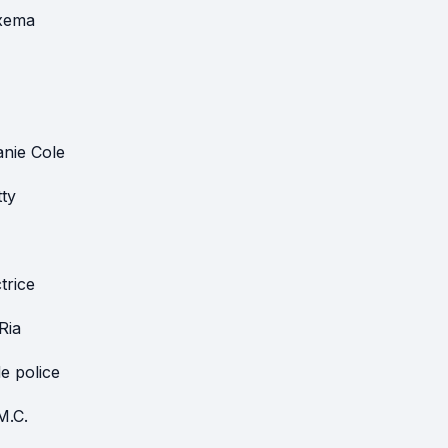
xema
nie Cole
tty
trice
Ria
de police
M.C.