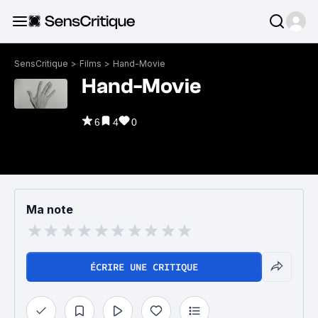
SensCritique
>
Films
>
Hand-Movie
Hand-Movie
6
4
0
Ma note
ÉCRIRE UNE CRITIQUE